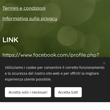
Termini e condizioni
Informativa sulla privacy
LINK
https://www.facebook.com/profile.php?
id=61556308439645
Utilizziamo i cookie per consentire il corretto funzionamento
e la sicurezza del nostro sito web e per offrirti la migliore
https://iperzooduepuntozero.webnode.it/
esperienza utente possibile.
Accetta solo i necessari
Accetta tutti
Inizia
Crea il tuo sito web gratis!
Creato con
Webnode
Cookies